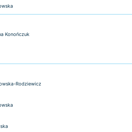
łowska
na Konończuk
towska-Rodziewicz
łowska
wska