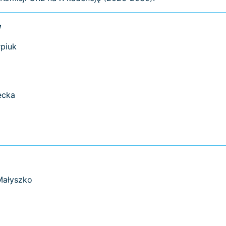
w
rpiuk
ecka
 Małyszko