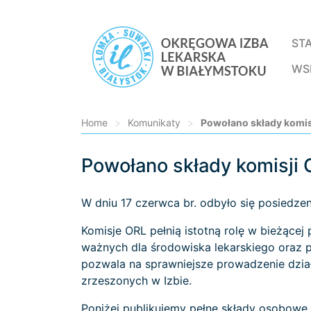
ST
WS
Home
>
Komunikaty
>
Powołano składy komis
Powołano składy komisji
Loading...
W dniu 17 czerwca br. odbyło się posiedze
Komisje ORL pełnią istotną rolę w bieżącej
ważnych dla środowiska lekarskiego oraz 
pozwala na sprawniejsze prowadzenie dział
zrzeszonych w Izbie.
Poniżej publikujemy pełne składy osobowe