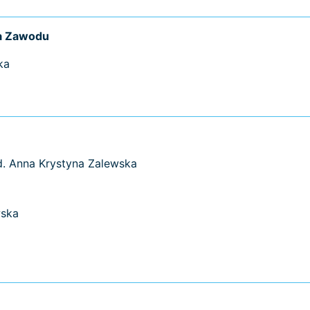
ia Zawodu
ka
ed. Anna Krystyna Zalewska
wska