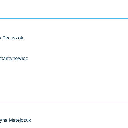
w Pecuszok
nstantynowicz
zyna Matejczuk