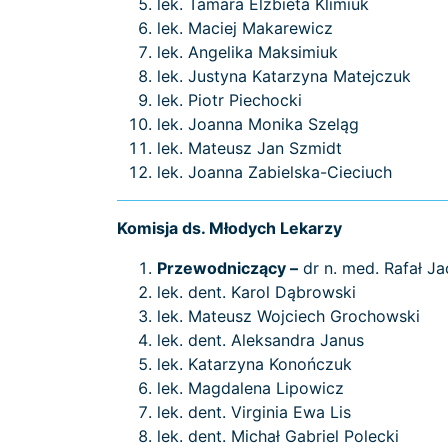
lek. Tamara Elżbieta Klimiuk
lek. Maciej Makarewicz
lek. Angelika Maksimiuk
lek. Justyna Katarzyna Matejczuk
lek. Piotr Piechocki
lek. Joanna Monika Szeląg
lek. Mateusz Jan Szmidt
lek. Joanna Zabielska-Cieciuch
Komisja ds. Młodych Lekarzy
Przewodniczący –
dr n. med. Rafał Ja
lek. dent. Karol Dąbrowski
lek. Mateusz Wojciech Grochowski
lek. dent. Aleksandra Janus
lek. Katarzyna Konończuk
lek. Magdalena Lipowicz
lek. dent. Virginia Ewa Lis
lek. dent. Michał Gabriel Polecki