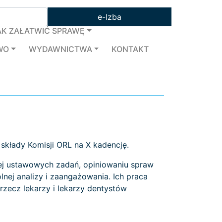
e-Izba
AK ZAŁATWIĆ SPRAWĘ
WO
WYDAWNICTWA
KONTAKT
składy Komisji ORL na X kadencję.
 jej ustawowych zadań, opiniowaniu spraw
ej analizy i zaangażowania. Ich praca
zecz lekarzy i lekarzy dentystów