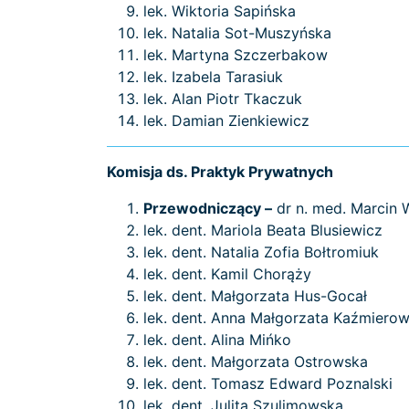
lek. Wiktoria Sapińska
lek. Natalia Sot-Muszyńska
lek. Martyna Szczerbakow
lek. Izabela Tarasiuk
lek. Alan Piotr Tkaczuk
lek. Damian Zienkiewicz
Komisja ds. Praktyk Prywatnych
Przewodniczący –
dr n. med. Marcin 
lek. dent. Mariola Beata Blusiewicz
lek. dent. Natalia Zofia Bołtromiuk
lek. dent. Kamil Chorąży
lek. dent. Małgorzata Hus-Gocał
lek. dent. Anna Małgorzata Kaźmiero
lek. dent. Alina Mińko
lek. dent. Małgorzata Ostrowska
lek. dent. Tomasz Edward Poznalski
lek. dent. Julita Szulimowska