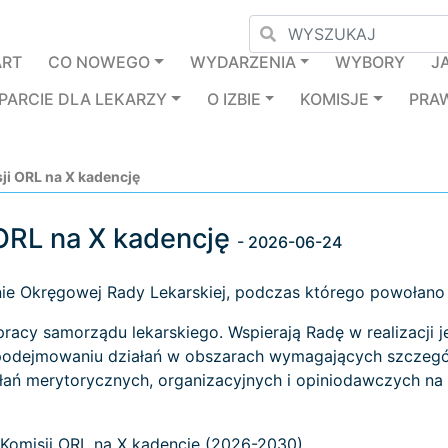
ART
CO NOWEGO
WYDARZENIA
WYBORY
J
PARCIE DLA LEKARZY
O IZBIE
KOMISJE
PRA
ji ORL na X kadencję
 ORL na X kadencję
- 2026-06-24
nie Okręgowej Rady Lekarskiej, podczas którego powołano 
 pracy samorządu lekarskiego. Wspierają Radę w realizacji
podejmowaniu działań w obszarach wymagających szczególn
ań merytorycznych, organizacyjnych i opiniodawczych na r
 Komisji ORL na X kadencję (2026-2030).