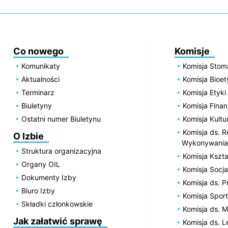
Co nowego
Komisje
Komunikaty
Komisja Stom
Aktualności
Komisja Bioe
Terminarz
Komisja Etyki
Biuletyny
Komisja Fin
Ostatni numer Biuletynu
Komisja Kultu
Komisja ds. R
O Izbie
Wykonywania
Struktura organizacyjna
Komisja Kszta
Organy OIL
Komisja Socja
Dokumenty Izby
Komisja ds. 
Biuro Izby
Komisja Spor
Składki członkowskie
Komisja ds. 
Jak załatwić sprawę
Komisja ds. 