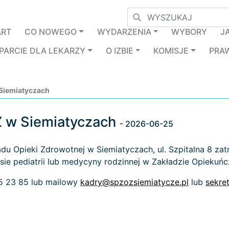
ART
CO NOWEGO
WYDARZENIA
WYBORY
J
PARCIE DLA LEKARZY
O IZBIE
KOMISJE
PRA
 Siemiatyczach
Z w Siemiatyczach
- 2026-06-25
du Opieki Zdrowotnej w Siemiatyczach, ul. Szpitalna 8 za
esie pediatrii lub medycyny rodzinnej w Zakładzie Opiekuńc
55 23 85 lub mailowy
kadry@spzozsiemiatycze.pl
lub
sekre