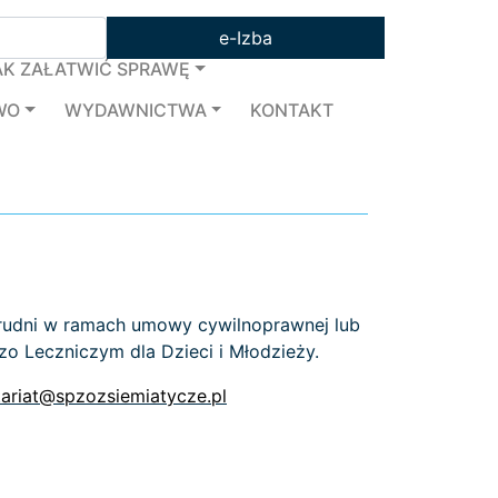
e-Izba
AK ZAŁATWIĆ SPRAWĘ
WO
WYDAWNICTWA
KONTAKT
trudni w ramach umowy cywilnoprawnej lub
zo Leczniczym dla Dzieci i Młodzieży.
tariat@spzozsiemiatycze.pl