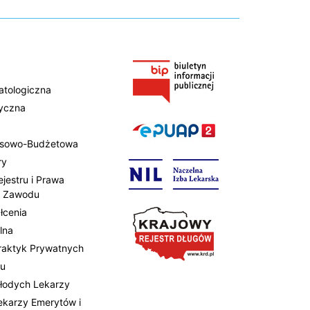
atologiczna
tyczna
ansowo-Budżetowa
ry
ejestru i Prawa
 Zawodu
łcenia
lna
Praktyk Prywatnych
tu
Młodych Lekarzy
Lekarzy Emerytów i