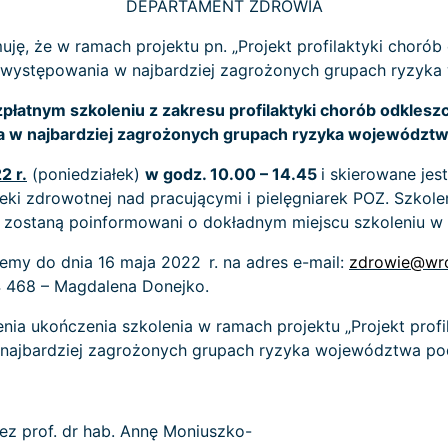
DEPARTAMENT ZDROWIA
muję, że w ramach projektu pn. „Projekt profilaktyki choró
h występowania w najbardziej zagrożonych grupach ryzyk
płatnym szkoleniu z zakresu profilaktyki chorób odklesz
 w najbardziej zagrożonych grupach ryzyka województw
22
r.
(poniedziałek)
w godz. 10.00 – 14.45
i skierowane jes
i zdrowotnej nad pracującymi i pielęgniarek POZ. Szkoleni
ie zostaną poinformowani o dokładnym miejscu szkoleniu w 
jemy do dnia 16 maja 2022
r. na adres e-mail:
zdrowie@wro
4 468 – Magdalena Donejko.
nia ukończenia szkolenia w ramach projektu „Projekt prof
najbardziej zagrożonych grupach ryzyka województwa pod
ez prof. dr hab. Annę Moniuszko-