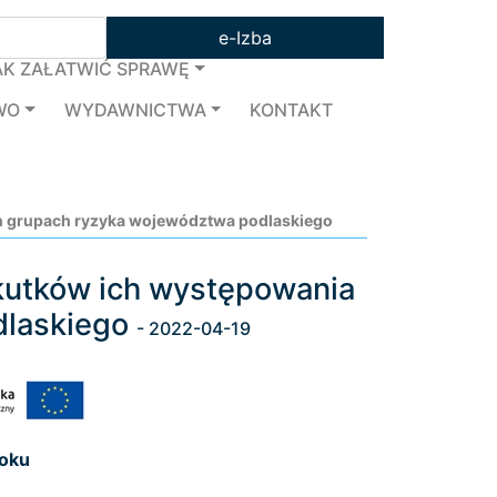
e-Izba
AK ZAŁATWIĆ SPRAWĘ
WO
WYDAWNICTWA
KONTAKT
ch grupach ryzyka województwa podlaskiego
skutków ich występowania
dlaskiego
- 2022-04-19
toku