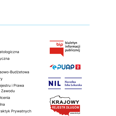
atologiczna
tyczna
ansowo-Budżetowa
ry
ejestru i Prawa
 Zawodu
łcenia
lna
Praktyk Prywatnych