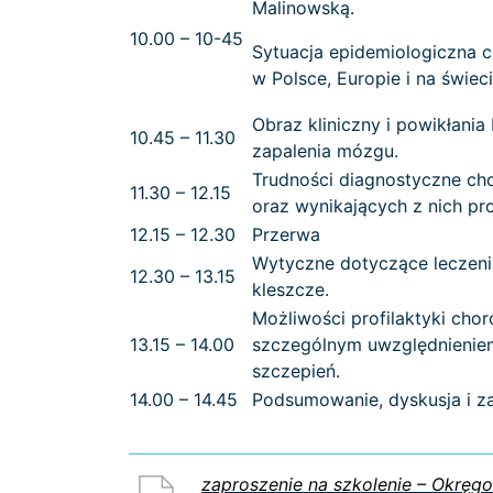
Malinowską.
10.00 – 10-45
Sytuacja epidemiologiczna 
w Polsce, Europie i na świeci
Obraz kliniczny i powikłani
10.45 – 11.30
zapalenia mózgu.
Trudności diagnostyczne ch
11.30 – 12.15
oraz wynikających z nich p
12.15 – 12.30
Przerwa
Wytyczne dotyczące leczen
12.30 – 13.15
kleszcze.
Możliwości profilaktyki cho
13.15 – 14.00
szczególnym uwzględnieniem
szczepień.
14.00 – 14.45
Podsumowanie, dyskusja i za
zaproszenie na szkolenie – Okręg