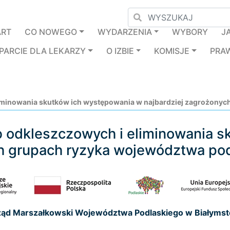
ART
CO NOWEGO
WYDARZENIA
WYBORY
J
PARCIE DLA LEKARZY
O IZBIE
KOMISJE
PRA
eliminowania skutków ich występowania w najbardziej zagrożony
rób odkleszczowych i eliminowania 
ch grupach ryzyka województwa po
ąd Marszałkowski Województwa Podlaskiego w Białyms