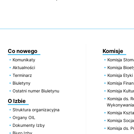
Co nowego
Komisje
Komunikaty
Komisja Stom
Aktualności
Komisja Bioe
Terminarz
Komisja Etyki
Biuletyny
Komisja Fin
Ostatni numer Biuletynu
Komisja Kultu
Komisja ds. R
O Izbie
Wykonywania
Struktura organizacyjna
Komisja Kszta
Organy OIL
Komisja Socja
Dokumenty Izby
Komisja ds. 
Biuro Izby