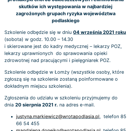
skutków ich występowania w najbardziej
zagrożonych grupach ryzyka województwa
podlaskiego
Szkolenie odbędzie się w dniu
04 września 2021 roku
(sobota) w godz. 10.00 – 14.30
i skierowane jest do kadry medycznej – lekarzy POZ,
lekarzy uprawnionych do sprawowania opieki
zdrowotnej nad pracującymi i pielęgniarek POZ.
Szkolenie odbędzie w Łomży (wszystkie osoby, które
zgłoszą się na szkolenie zostaną poinformowane o
dokładnym miejscu szkolenia).
Zgłoszenia do udziału w szkoleniu przyjmujemy do
dnia
20 sierpnia 2021 r.
na adres e-mail.
justyna.markiewicz@wrotapodlasia.pl
, telefon 85
66 54 455
magdalena.donejko@wrotapodlasia.pl
, telefon 85