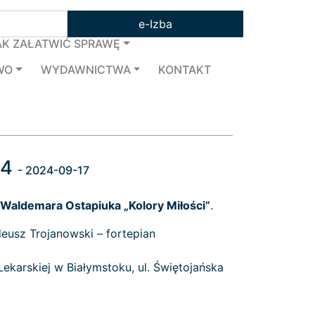
e-Izba
AK ZAŁATWIĆ SPRAWĘ
WO
WYDAWNICTWA
KONTAKT
24
- 2024-09-17
Waldemara Ostapiuka „Kolory Miłości”
.
adeusz Trojanowski – fortepian
ekarskiej w Białymstoku, ul. Świętojańska