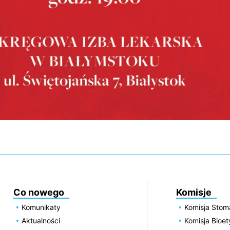
Co nowego
Komisje
Komunikaty
Komisja Stom
Aktualności
Komisja Bioe