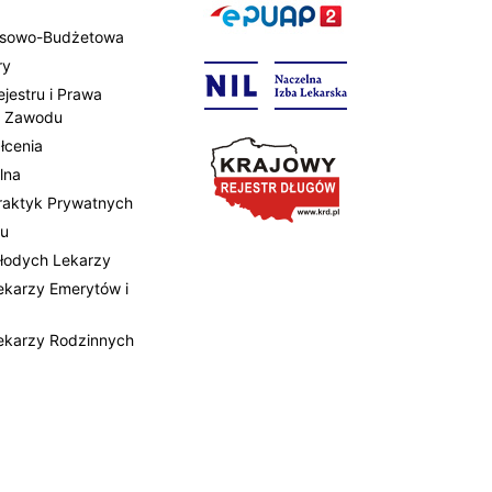
ansowo-Budżetowa
ry
ejestru i Prawa
 Zawodu
łcenia
lna
Praktyk Prywatnych
tu
Młodych Lekarzy
Lekarzy Emerytów i
Lekarzy Rodzinnych