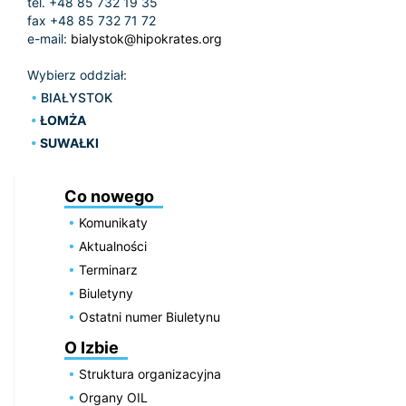
tel. +48 85 732 19 35
fax +48 85 732 71 72
e-mail:
bialystok@hipokrates.org
Wybierz oddział:
BIAŁYSTOK
ŁOMŻA
SUWAŁKI
Co nowego
Komunikaty
Aktualności
Terminarz
Biuletyny
Ostatni numer Biuletynu
O Izbie
Struktura organizacyjna
Organy OIL