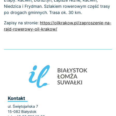
Etapy: Kacwin, Dursztyn, Łapsze Niżne, Kacwin,
Niedzica i Frydman. Szlakiem rowerowym część trasy
po drogach gminnych. Trasa ok. 30 km.
Zapisy na stronie:
https://oilkrakow.pl/zaproszenie-na-
rajd-rowerowy-oil-krakow/
Kontakt
ul. Świętojańska 7
15-082 Białystok