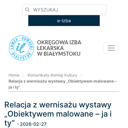
e-Izba
Home
>
Komunikaty Komisji Kultury
>
Relacja z wernisażu wystawy „Obiektywem malowane –
ja i ty”
Relacja z wernisażu wystawy
Loading...
„Obiektywem malowane – ja i
ty”
- 2026-02-27