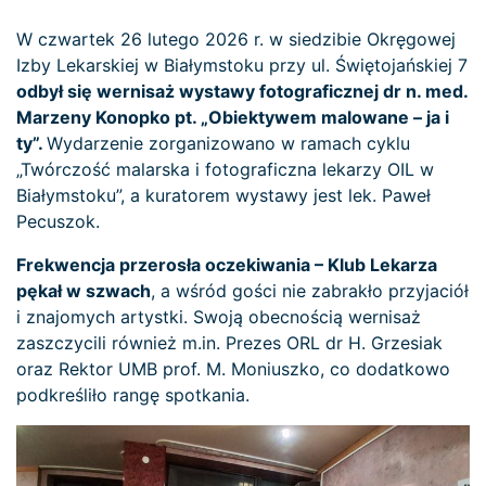
W czwartek 26 lutego 2026 r. w siedzibie Okręgowej
Izby Lekarskiej w Białymstoku przy ul. Świętojańskiej 7
odbył się wernisaż wystawy fotograficznej dr n. med.
Marzeny Konopko pt. „Obiektywem malowane – ja i
ty”.
Wydarzenie zorganizowano w ramach cyklu
„Twórczość malarska i fotograficzna lekarzy OIL w
Białymstoku”, a kuratorem wystawy jest lek. Paweł
Pecuszok.
Frekwencja przerosła oczekiwania – Klub Lekarza
pękał w szwach
, a wśród gości nie zabrakło przyjaciół
i znajomych artystki. Swoją obecnością wernisaż
zaszczycili również m.in. Prezes ORL dr H. Grzesiak
oraz Rektor UMB prof. M. Moniuszko, co dodatkowo
podkreśliło rangę spotkania.