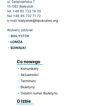
ul. Świętojańska 7
15-082 Białystok
tel. +48 85 732 19 35
fax +48 85 732 71 72
e-mail:
bialystok@hipokrates.org
Wybierz oddział:
BIAŁYSTOK
ŁOMŻA
SUWAŁKI
Co nowego
Komunikaty
Aktualności
Terminarz
Biuletyny
Ostatni numer Biuletynu
O Izbie