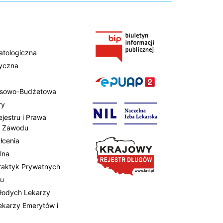
atologiczna
tyczna
ansowo-Budżetowa
ry
ejestru i Prawa
 Zawodu
łcenia
lna
Praktyk Prywatnych
tu
Młodych Lekarzy
Lekarzy Emerytów i