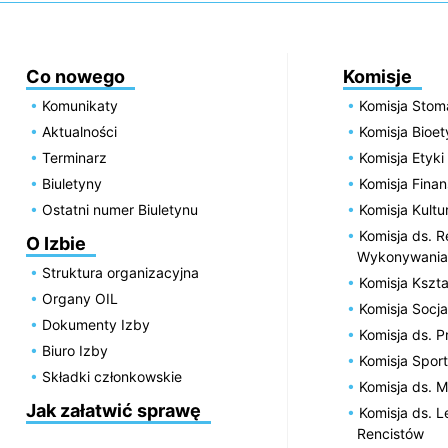
Co nowego
Komisje
Komunikaty
Komisja Stom
Aktualności
Komisja Bioe
Terminarz
Komisja Etyki
Biuletyny
Komisja Fin
Ostatni numer Biuletynu
Komisja Kultu
Komisja ds. R
O Izbie
Wykonywania
Struktura organizacyjna
Komisja Kszta
Organy OIL
Komisja Socja
Dokumenty Izby
Komisja ds. 
Biuro Izby
Komisja Spor
Składki członkowskie
Komisja ds. 
Jak załatwić sprawę
Komisja ds. 
Rencistów