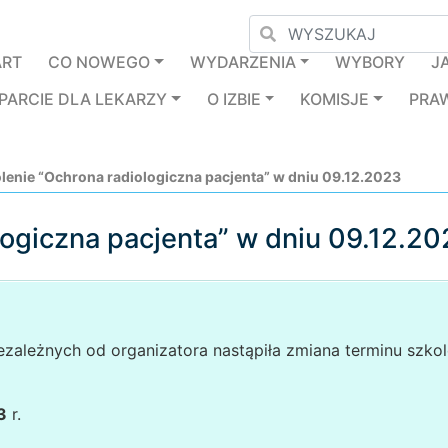
ART
CO NOWEGO
WYDARZENIA
WYBORY
J
PARCIE DLA LEKARZY
O IZBIE
KOMISJE
PRA
lenie “Ochrona radiologiczna pacjenta” w dniu 09.12.2023
logiczna pacjenta” w dniu 09.12.2
ezależnych od organizatora nastąpiła zmiana terminu szkol
3
r.