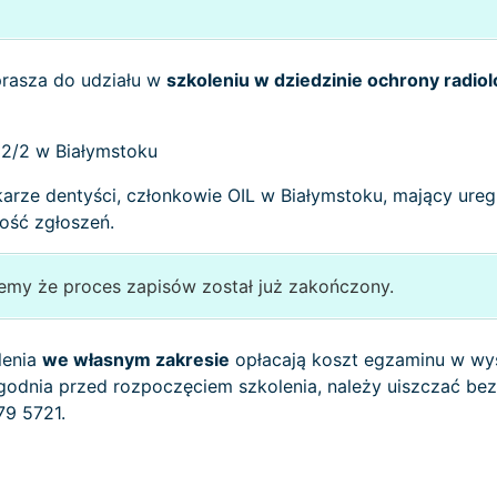
prasza do udziału w
szkoleniu w dziedzinie ochrony radiol
2/2 w Białymstoku
ekarze dentyści, członkowie OIL w Białymstoku, mający ure
ność zgłoszeń.
jemy że proces zapisów został już zakończony.
lenia
we własnym zakresie
opłacają koszt egzaminu w wys
tygodnia przed rozpoczęciem szkolenia, należy uiszczać b
79 5721.