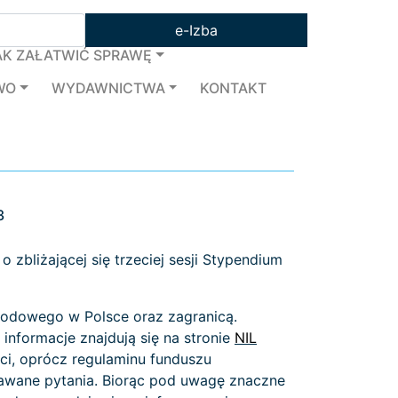
e-Izba
AK ZAŁATWIĆ SPRAWĘ
WO
WYDAWNICTWA
KONTAKT
3
zbliżającej się trzeciej sesji Stypendium
awodowego w Polsce oraz zagranicą.
informacje znajdują się na stronie
NIL
ci, oprócz regulaminu funduszu
dawane pytania. Biorąc pod uwagę znaczne