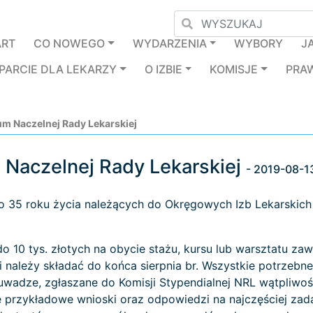
ART
CO NOWEGO
WYDARZENIA
WYBORY
J
PARCIE DLA LEKARZY
O IZBIE
KOMISJE
PRA
um Naczelnej Rady Lekarskiej
 Naczelnej Rady Lekarskiej
- 2019-08-1
 35 roku życia należących do Okręgowych Izb Lekarskich o 
 10 tys. złotych na obycie stażu, kursu lub warsztatu z
należy składać do końca sierpnia br. Wszystkie potrzebne 
 uwadze, zgłaszane do Komisji Stypendialnej NRL wątpliwoś
ie przykładowe wnioski oraz odpowiedzi na najczęściej za