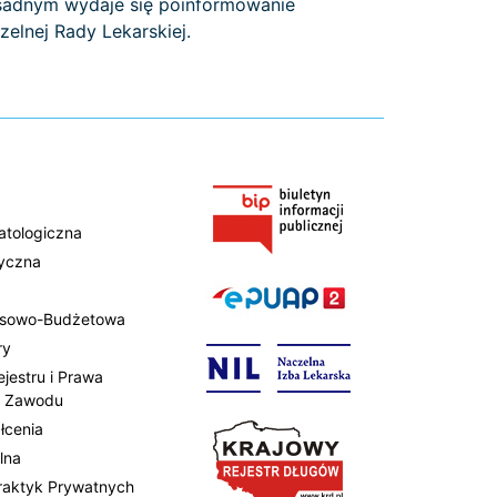
asadnym wydaje się poinformowanie
elnej Rady Lekarskiej.
atologiczna
tyczna
ansowo-Budżetowa
ry
ejestru i Prawa
 Zawodu
łcenia
lna
Praktyk Prywatnych