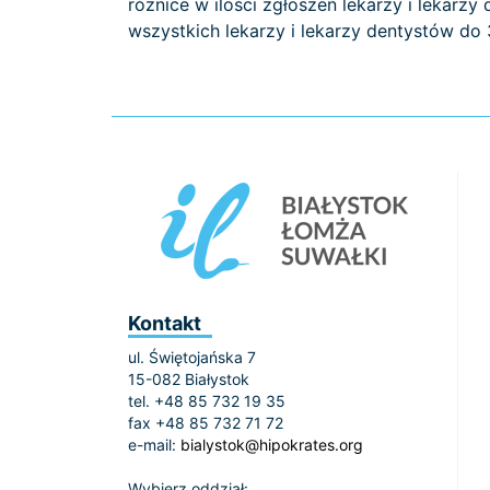
różnice w ilości zgłoszeń lekarzy i leka
wszystkich lekarzy i lekarzy dentystów do 
Kontakt
ul. Świętojańska 7
15-082 Białystok
tel. +48 85 732 19 35
fax +48 85 732 71 72
e-mail:
bialystok@hipokrates.org
Wybierz oddział: