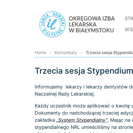
ST
WS
Home
>
Komunikaty
>
Trzecia sesja Stypendi
Trzecia sesja Stypendium
Loading...
Informujemy lekarzy i lekarzy dentystów do
Naczelnej Rady Lekarskiej.
Każdy uczestnik może aplikować o kwotę do
Dokumenty do nadchodzącej trzeciej edycji 
zakładka
„System Stypendialny”
. Mając na
stypendialnego NRL umieściliśmy na stron