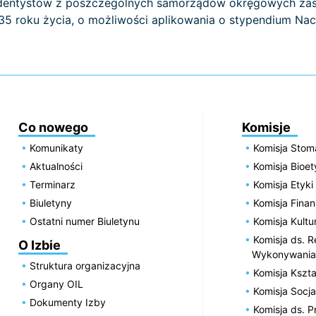
rzy dentystów z poszczególnych samorządów okręgowych z
35 roku życia, o możliwości aplikowania o stypendium Nacz
Co nowego
Komisje
Komunikaty
Komisja Stom
Aktualności
Komisja Bioe
Terminarz
Komisja Etyki
Biuletyny
Komisja Fin
Ostatni numer Biuletynu
Komisja Kultu
Komisja ds. R
O Izbie
Wykonywania
Struktura organizacyjna
Komisja Kszta
Organy OIL
Komisja Socja
Dokumenty Izby
Komisja ds. 