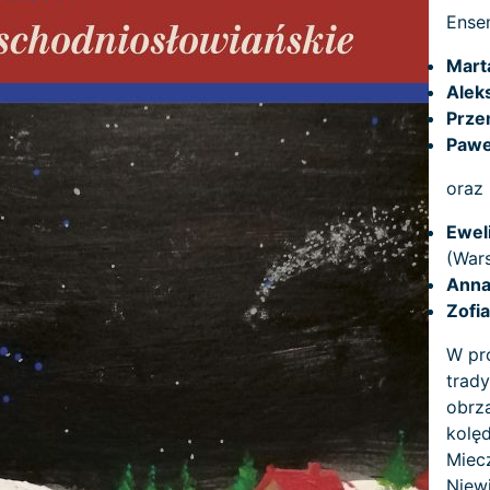
Ense
Mart
Alek
Prze
Pawe
oraz
Ewel
(War
Anna
Zofi
W pr
trady
obrz
kolę
Miec
Niew