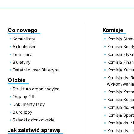
Co nowego
Komisje
Komunikaty
Komisja Stom
Aktualności
Komisja Bioe
Terminarz
Komisja Etyki
Biuletyny
Komisja Fin
Ostatni numer Biuletynu
Komisja Kultu
Komisja ds. R
O Izbie
Wykonywania
Struktura organizacyjna
Komisja Kszta
Organy OIL
Komisja Socja
Dokumenty Izby
Komisja ds. 
Biuro Izby
Komisja Spor
Składki członkowskie
Komisja ds. 
Jak załatwić sprawę
Komisja ds. 