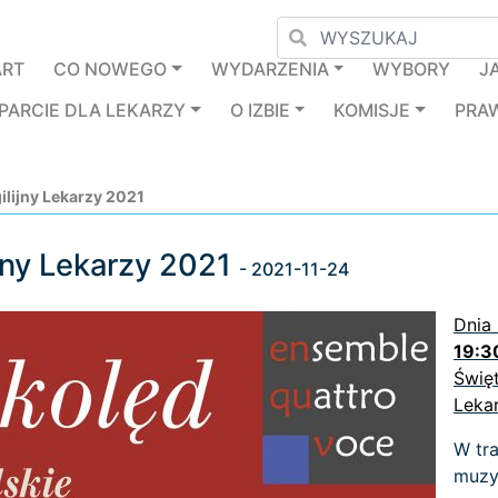
ART
CO NOWEGO
WYDARZENIA
WYBORY
J
PARCIE DLA LEKARZY
O IZBIE
KOMISJE
PRA
lijny Lekarzy 2021
jny Lekarzy 2021
- 2021-11-24
Dnia
19:3
Święt
Lekar
W tra
muzy