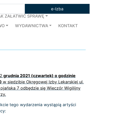
e-Izba
AK ZAŁATWIĆ SPRAWĘ
WO
WYDAWNICTWA
KONTAKT
 2
grudnia 2021 (czwartek) o godzinie
0
w siedzibie Okręgowej Izby Lekarskiej ul.
ojańska 7 odbędzie się Wieczór Wigilijny
zy.
kcie tego wydarzenia wystąpią artyści
cy: