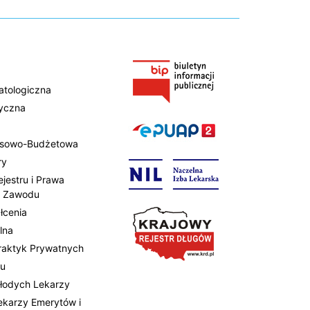
atologiczna
tyczna
ansowo-Budżetowa
ry
ejestru i Prawa
 Zawodu
łcenia
lna
Praktyk Prywatnych
tu
Młodych Lekarzy
Lekarzy Emerytów i