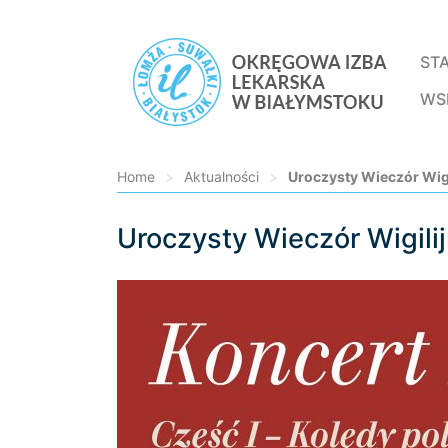
ST
WS
Home
>
Aktualności
>
Uroczysty Wieczór Wigi
Uroczysty Wieczór Wigili
Loading...