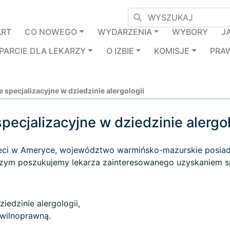
ART
CO NOWEGO
WYDARZENIA
WYBORY
J
PARCIE DLA LEKARZY
O IZBIE
KOMISJE
PRA
specjalizacyjne w dziedzinie alergologii
ecjalizacyjne w dziedzinie alergo
zieci w Ameryce, województwo warmińsko-mazurskie posiad
szym poszukujemy lekarza zainteresowanego uzyskaniem spec
iedzinie alergologii,
ywilnoprawną.