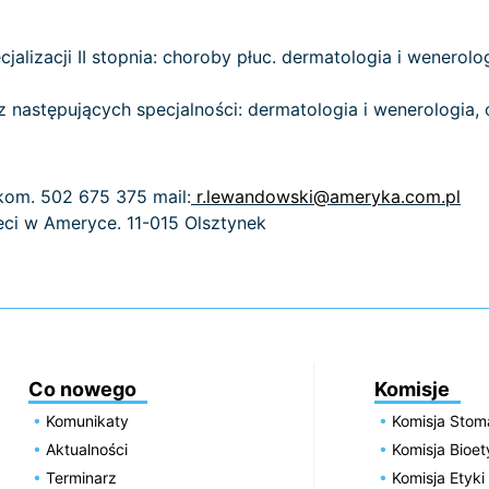
jalizacji II stopnia: choroby płuc. dermatologia i wenerolo
 z następujących specjalności: dermatologia i wenerologia, o
 kom. 502 675 375 mail:
r.lewandowski@ameryka.com.pl
eci w Ameryce. 11-015 Olsztynek
Co nowego
Komisje
Komunikaty
Komisja Stom
Aktualności
Komisja Bioe
Terminarz
Komisja Etyki