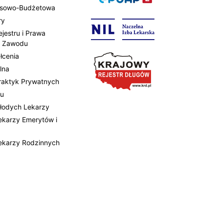
ansowo-Budżetowa
ry
ejestru i Prawa
 Zawodu
łcenia
lna
Praktyk Prywatnych
tu
Młodych Lekarzy
Lekarzy Emerytów i
Lekarzy Rodzinnych