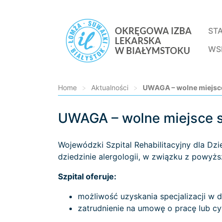
ST
WS
Home
>
Aktualności
>
UWAGA – wolne miejsce 
UWAGA – wolne miejsce sp
Loading...
Wojewódzki Szpital Rehabilitacyjny dla D
dziedzinie alergologii, w związku z powyż
Szpital oferuje:
możliwość uzyskania specjalizacji w dz
zatrudnienie na umowę o pracę lub c