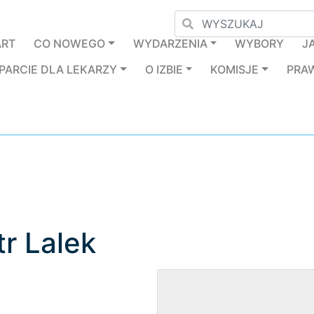
ART
CO NOWEGO
WYDARZENIA
WYBORY
J
PARCIE DLA LEKARZY
O IZBIE
KOMISJE
PRA
tr Lalek