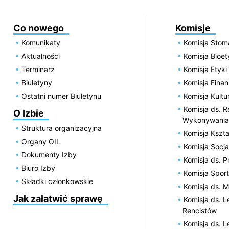
Co nowego
Komisje
Komunikaty
Komisja Stom
Aktualności
Komisja Bioe
Terminarz
Komisja Etyki
Biuletyny
Komisja Fin
Ostatni numer Biuletynu
Komisja Kultu
Komisja ds. R
O Izbie
Wykonywania
Struktura organizacyjna
Komisja Kszta
Organy OIL
Komisja Socja
Dokumenty Izby
Komisja ds. 
Biuro Izby
Komisja Spor
Składki członkowskie
Komisja ds. 
Jak załatwić sprawę
Komisja ds. 
Rencistów
Komisja ds. 