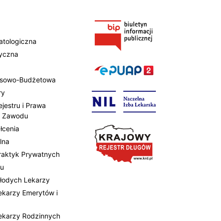
atologiczna
tyczna
ansowo-Budżetowa
ry
ejestru i Prawa
 Zawodu
łcenia
lna
Praktyk Prywatnych
tu
Młodych Lekarzy
Lekarzy Emerytów i
Lekarzy Rodzinnych