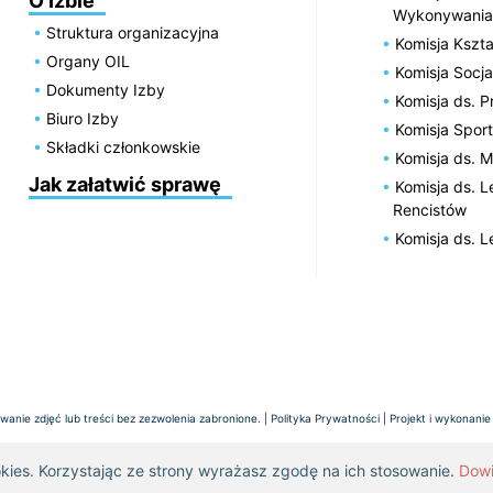
O Izbie
Wykonywania
Struktura organizacyjna
Komisja Kszta
Organy OIL
Komisja Socja
Dokumenty Izby
Komisja ds. 
Biuro Izby
Komisja Spor
Składki członkowskie
Komisja ds. 
Jak załatwić sprawę
Komisja ds. 
Rencistów
Komisja ds. 
anie zdjęć lub treści bez zezwolenia zabronione. |
Polityka Prywatności
| Projekt i wykonanie
okies. Korzystając ze strony wyrażasz zgodę na ich stosowanie.
Dowi