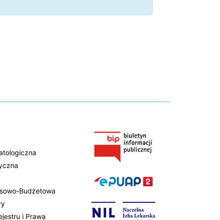
atologiczna
tyczna
ansowo-Budżetowa
ry
ejestru i Prawa