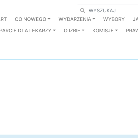
ART
CO NOWEGO
WYDARZENIA
WYBORY
J
PARCIE DLA LEKARZY
O IZBIE
KOMISJE
PRA