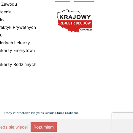
 Zawodu
łcenia
lna
Praktyk Prywatnych
tu
Młodych Lekarzy
Lekarzy Emerytów i
Lekarzy Rodzinnych
 -
Strony internetowe Białystok
Clouds Studio Graficzne
edz się więcej
Rozumiem