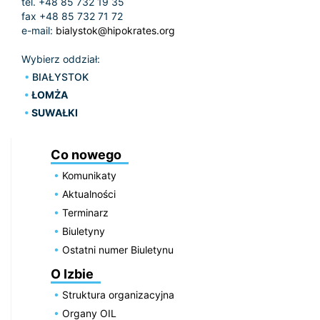
tel. +48 85 732 19 35
fax +48 85 732 71 72
e-mail:
bialystok@hipokrates.org
Wybierz oddział:
BIAŁYSTOK
ŁOMŻA
SUWAŁKI
Co nowego
Komunikaty
Aktualności
Terminarz
Biuletyny
Ostatni numer Biuletynu
O Izbie
Struktura organizacyjna
Organy OIL