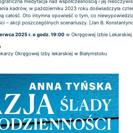
ograficzna medytacja nad współczesnością i jej nieoczywi
nia kadrów, w październiku 2023 roku doświadczyła czter
ą całość. Oto intymna opowieść o tym, co niewypowiedzian
 – akcji poszczególnych scenariuszy. [Jan B. Konstantyn
erwca 2025 r. o godz. 19:00
w Okręgowej Izbie Lekarskiej 
a
ekarzy Okręgowej Izby lekarskiej w Białymstoku