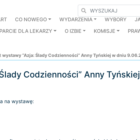
ART
CO NOWEGO
WYDARZENIA
WYBORY
J
PARCIE DLA LEKARZY
O IZBIE
KOMISJE
PRA
 wystawy “Azja: Ślady Codzienności” Anny Tyńskiej w dniu 9.06
Ślady Codzienności” Anny Tyńskie
za na wystawę: