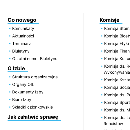
Co nowego
Komisje
Komunikaty
Komisja Stom
Aktualności
Komisja Bioe
Terminarz
Komisja Etyki
Biuletyny
Komisja Fin
Ostatni numer Biuletynu
Komisja Kultu
Komisja ds. R
O Izbie
Wykonywania
Struktura organizacyjna
Komisja Kszta
Organy OIL
Komisja Socja
Dokumenty Izby
Komisja ds. 
Biuro Izby
Komisja Spor
Składki członkowskie
Komisja ds. 
Jak załatwić sprawę
Komisja ds. 
Rencistów