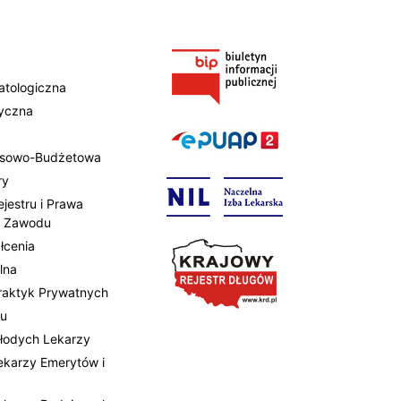
atologiczna
tyczna
ansowo-Budżetowa
ry
ejestru i Prawa
 Zawodu
łcenia
lna
Praktyk Prywatnych
tu
Młodych Lekarzy
Lekarzy Emerytów i