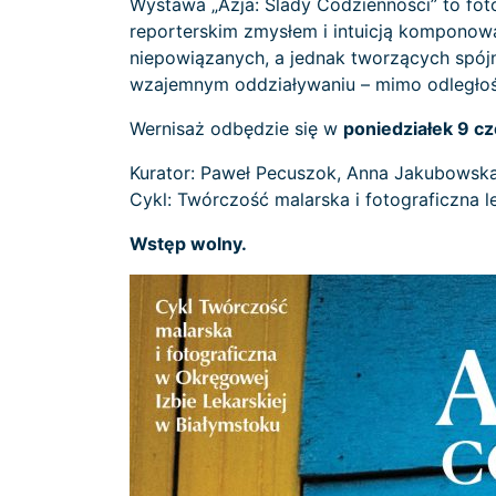
Wystawa „Azja: Ślady Codzienności” to fot
reporterskim zmysłem i intuicją komponowa
niepowiązanych, a jednak tworzących spójn
wzajemnym oddziaływaniu – mimo odległości
Wernisaż odbędzie się w
poniedziałek 9 cz
Kurator: Paweł Pecuszok, Anna Jakubowsk
Cykl: Twórczość malarska i fotograficzna l
Wstęp wolny.