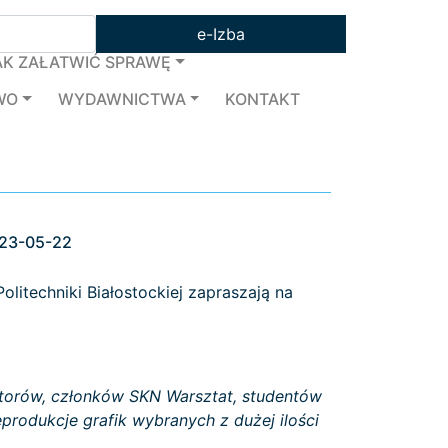
e-Izba
AK ZAŁATWIĆ SPRAWĘ
WO
WYDAWNICTWA
KONTAKT
023-05-22
itechniki Białostockiej zapraszają na
utorów, członków SKN Warsztat, studentów
produkcje grafik wybranych z dużej ilości