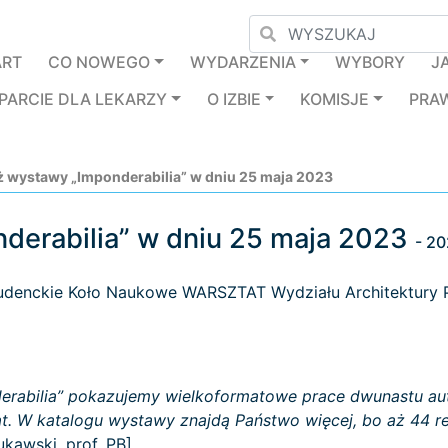
ART
CO NOWEGO
WYDARZENIA
WYBORY
J
PARCIE DLA LEKARZY
O IZBIE
KOMISJE
PRA
 wystawy „Imponderabilia” w dniu 25 maja 2023
derabilia” w dniu 25 maja 2023
- 2
udenckie Koło Naukowe WARSZTAT Wydziału Architektury Pol
erabilia” pokazujemy wielko­formatowe prace dwunastu a
at. W katalogu wystawy znajdą Państwo więcej, bo aż 44 re
ukawski, prof. PB]