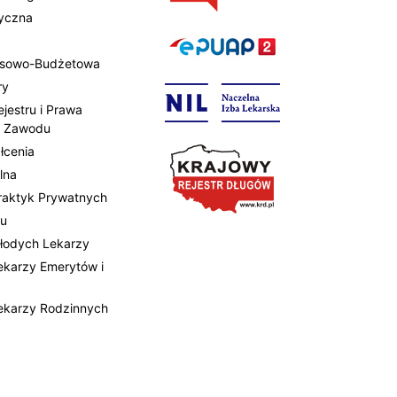
tyczna
ansowo-Budżetowa
ry
ejestru i Prawa
 Zawodu
łcenia
lna
Praktyk Prywatnych
tu
Młodych Lekarzy
Lekarzy Emerytów i
Lekarzy Rodzinnych