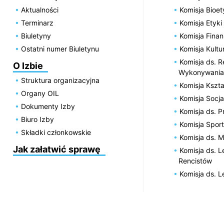
Aktualności
Komisja Bioe
Terminarz
Komisja Etyki
Biuletyny
Komisja Fin
Ostatni numer Biuletynu
Komisja Kultu
Komisja ds. R
O Izbie
Wykonywania
Struktura organizacyjna
Komisja Kszta
Organy OIL
Komisja Socja
Dokumenty Izby
Komisja ds. 
Biuro Izby
Komisja Spor
Składki członkowskie
Komisja ds. 
Jak załatwić sprawę
Komisja ds. 
Rencistów
Komisja ds. 