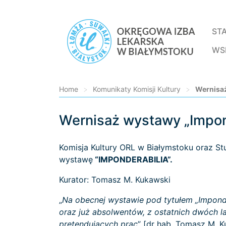
ST
WS
Home
>
Komunikaty Komisji Kultury
>
Wernisaż
Wernisaż wystawy „Impon
Loading...
Komisja Kultury ORL w Białymstoku oraz St
wystawę
“IMPONDERABILIA”.
Kurator: Tomasz M. Kukawski
„
Na obecnej wystawie pod tytułem „Impond
oraz już absolwentów, z ostatnich dwóch l
pre­tendujących prac
” [dr hab. Tomasz M. K