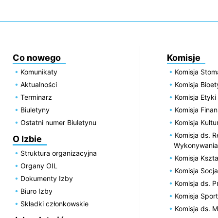
Co nowego
Komisje
Komunikaty
Komisja Stom
Aktualności
Komisja Bioe
Terminarz
Komisja Etyki
Biuletyny
Komisja Fin
Ostatni numer Biuletynu
Komisja Kultu
Komisja ds. R
O Izbie
Wykonywania
Struktura organizacyjna
Komisja Kszta
Organy OIL
Komisja Socja
Dokumenty Izby
Komisja ds. 
Biuro Izby
Komisja Spor
Składki członkowskie
Komisja ds. 