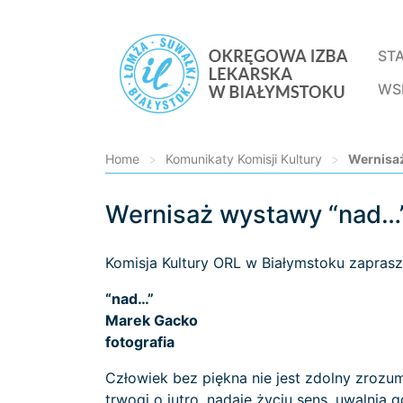
ST
WS
Home
>
Komunikaty Komisji Kultury
>
Wernisa
Wernisaż wystawy “nad…
Loading...
Komisja Kultury ORL w Białymstoku zapras
“nad…”
Marek Gacko
fotografia
Człowiek bez piękna nie jest zdolny zrozum
trwogi o jutro, nadaje życiu sens, uwalnia