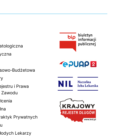
atologiczna
tyczna
ansowo-Budżetowa
ry
ejestru i Prawa
 Zawodu
łcenia
lna
Praktyk Prywatnych
tu
Młodych Lekarzy