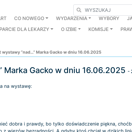
ART
CO NOWEGO
WYDARZENIA
WYBORY
J
PARCIE DLA LEKARZY
O IZBIE
KOMISJE
PRA
ż wystawy “nad…” Marka Gacko w dniu 16.06.2025
” Marka Gacko w dniu 16.06.2025
-
za na wystawę:
ieć dobra i prawdy, bo tylko doświadczenie piękna, choćby
 go z więzów bezradności. A gdyby ktoś chciał w dzikich li