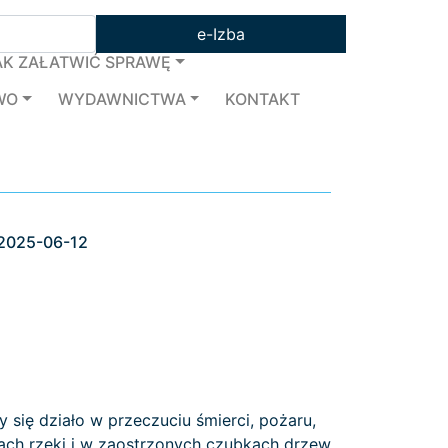
e-Izba
AK ZAŁATWIĆ SPRAWĘ
WO
WYDAWNICTWA
KONTAKT
 2025-06-12
 się działo w przeczuciu śmierci, pożaru,
niach rzeki i w zaostrzonych czubkach drzew