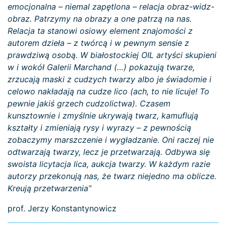
emocjonalna – niemal zapętlona – relacja obraz-widz-
obraz. Patrzymy na obrazy a one patrzą na nas.
Relacja ta stanowi osiowy element znajomości z
autorem dzieła – z twórcą i w pewnym sensie z
prawdziwą osobą. W białostockiej OIL artyści skupieni
w i wokół Galerii Marchand (…) pokazują twarze,
zrzucają maski z cudzych twarzy albo je świadomie i
celowo nakładają na cudze lico (ach, to nie licuje! To
pewnie jakiś grzech cudzolictwa). Czasem
kunsztownie i zmyślnie ukrywają twarz, kamuflują
kształty i zmieniają rysy i wyrazy – z pewnością
zobaczymy marszczenie i wygładzanie. Oni raczej nie
odtwarzają twarzy, lecz je przetwarzają. Odbywa się
swoista licytacja lica, aukcja twarzy. W każdym razie
autorzy przekonują nas, że twarz niejedno ma oblicze.
Kreują przetwarzenia”
prof. Jerzy Konstantynowicz