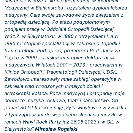
następnie w 1987 r ukończyłem studia w Akademii
Medycznej w Białymstoku i uzyskałem dyplom lekarza
medycyny. Całe swoje zawodowe życie związałem z
ortopedią dziecięcą. Po stażu podyplomowym
podjąłem pracę w Oddziale Ortopedii Dziecięcej
W.Sz.Z. w Białymstoku, w 1990 r otrzymałem I, a w
1995 r II stopień specjalizacji w zakresie ortopedii i
traumatologii. Pod opieką promotora Prof. Janusza
Popko w 1999 r uzyskałem stopień doktora nauk
medycznych. W latach 2001 – 2023 r pracowałem w
Klinice Ortopedii i Traumatologii Dziecięcej UDSK.
Zawodowo interesowały mnie zabiegi operacyjne w
zakresie wad wrodzonych u małych dzieci i
artroskopia kolana. Poza medycyną i ortopedią moje
hobby to muzyka rockowa, teatr i narciarstwo. Od
ponad 30 lat kolekcjonuję płyty winylowe i w związku
z tym zapraszam do wspólnego słuchania muzyki w
ramach Winyl Rock Party już 26.05.2023 r w OIL w
Białymstoku”
Mirosław Rogalski