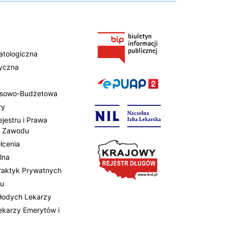
atologiczna
tyczna
ansowo-Budżetowa
ry
ejestru i Prawa
 Zawodu
łcenia
lna
Praktyk Prywatnych
tu
Młodych Lekarzy
Lekarzy Emerytów i