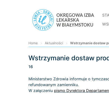
ST
WS
Home
>
Aktualności
>
Wstrzymanie dostaw pr
Wstrzymanie dostaw produ
Loading...
16
Ministerstwo Zdrowia informuje o tymczaso
refundowanym zamienniku.
W załączeniu
pismo Dyrektora Departament