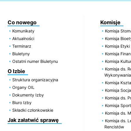
Co nowego
Komisje
Komunikaty
Komisja Stom
Aktualności
Komisja Bioe
Terminarz
Komisja Etyki
Biuletyny
Komisja Fin
Ostatni numer Biuletynu
Komisja Kultu
Komisja ds. R
O Izbie
Wykonywania
Struktura organizacyjna
Komisja Kszta
Organy OIL
Komisja Socja
Dokumenty Izby
Komisja ds. 
Biuro Izby
Komisja Spor
Składki członkowskie
Komisja ds. 
Jak załatwić sprawę
Komisja ds. 
Rencistów