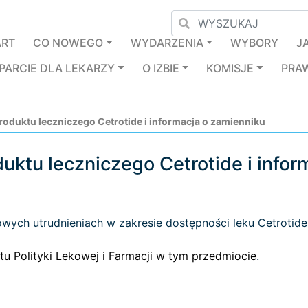
ART
CO NOWEGO
WYDARZENIA
WYBORY
J
PARCIE DLA LEKARZY
O IZBIE
KOMISJE
PRA
oduktu leczniczego Cetrotide i informacja o zamienniku
ktu leczniczego Cetrotide i infor
wych utrudnieniach w zakresie dostępności leku Cetrotide
u Polityki Lekowej i Farmacji w tym przedmiocie
.