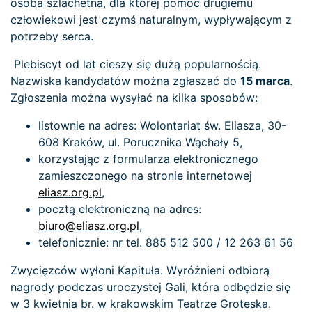
osoba szlachetna, dla której pomoc drugiemu
człowiekowi jest czymś naturalnym, wypływającym z
potrzeby serca.
Plebiscyt od lat cieszy się dużą popularnością.
Nazwiska kandydatów można zgłaszać do
15 marca
.
Zgłoszenia można wysyłać na kilka sposobów:
listownie na adres: Wolontariat św. Eliasza, 30-
608 Kraków, ul. Porucznika Wąchały 5,
korzystając z formularza elektronicznego
zamieszczonego na stronie internetowej
eliasz.org.pl
,
pocztą elektroniczną na adres:
biuro@eliasz.org.pl
,
telefonicznie: nr tel. 885 512 500 / 12 263 61 56
Zwycięzców wyłoni Kapituła. Wyróżnieni odbiorą
nagrody podczas uroczystej Gali, która odbędzie się
w 3 kwietnia br. w krakowskim Teatrze Groteska.