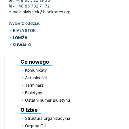
tel. +48 85 732 19 35
fax +48 85 732 71 72
e-mail:
bialystok@hipokrates.org
Wybierz oddział:
BIAŁYSTOK
ŁOMŻA
SUWAŁKI
Co nowego
Komunikaty
Aktualności
Terminarz
Biuletyny
Ostatni numer Biuletynu
O Izbie
Struktura organizacyjna
Organy OIL