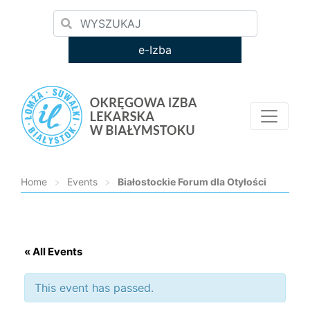
e-Izba
Home
>
Events
>
Białostockie Forum dla Otyłości
Loading...
« All Events
This event has passed.