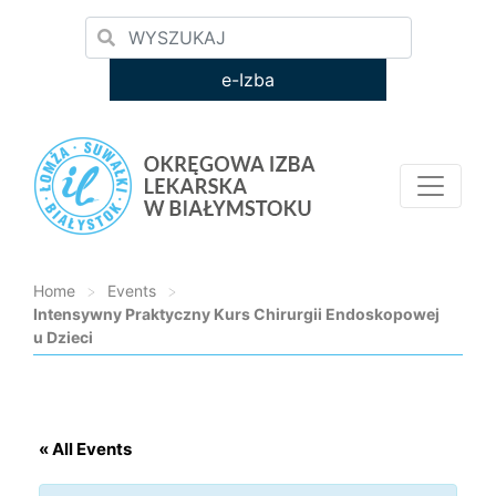
e-Izba
Home
>
Events
>
Intensywny Praktyczny Kurs Chirurgii Endoskopowej
u Dzieci
Loading...
« All Events