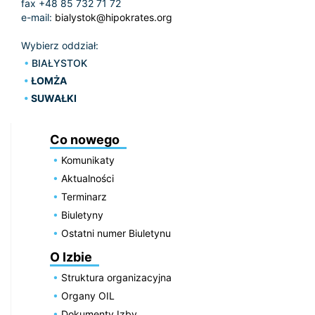
fax +48 85 732 71 72
e-mail:
bialystok@hipokrates.org
Wybierz oddział:
BIAŁYSTOK
ŁOMŻA
SUWAŁKI
Co nowego
Komunikaty
Aktualności
Terminarz
Biuletyny
Ostatni numer Biuletynu
O Izbie
Struktura organizacyjna
Organy OIL
Dokumenty Izby