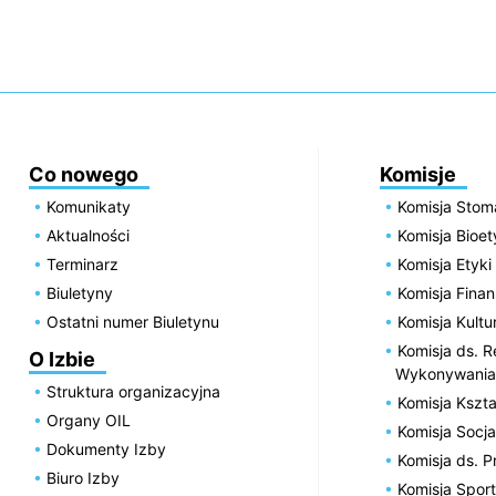
Co nowego
Komisje
Komunikaty
Komisja Stom
Aktualności
Komisja Bioe
Terminarz
Komisja Etyki
Biuletyny
Komisja Fin
Ostatni numer Biuletynu
Komisja Kultu
Komisja ds. R
O Izbie
Wykonywania
Struktura organizacyjna
Komisja Kszta
Organy OIL
Komisja Socja
Dokumenty Izby
Komisja ds. 
Biuro Izby
Komisja Spor