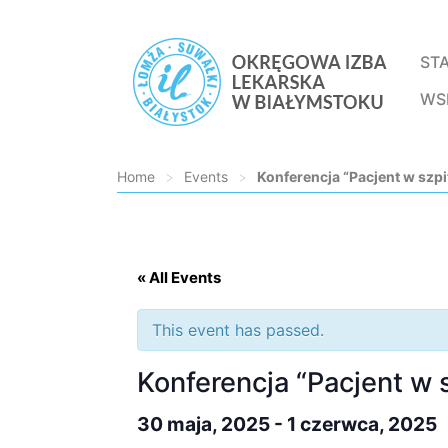
ST
WS
Home
>
Events
>
Konferencja “Pacjent w szp
Loading...
« All Events
This event has passed.
Konferencja “Pacjent w
30 maja, 2025
-
1 czerwca, 2025