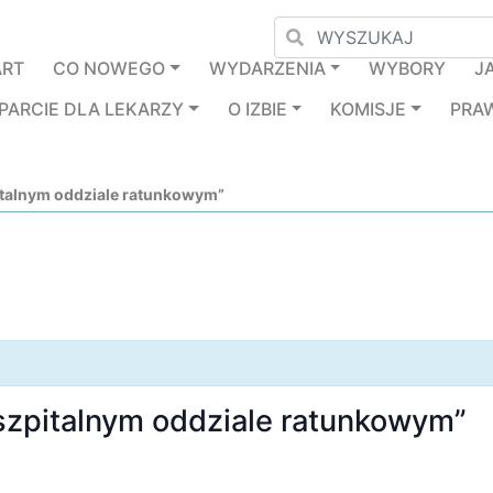
ART
CO NOWEGO
WYDARZENIA
WYBORY
J
PARCIE DLA LEKARZY
O IZBIE
KOMISJE
PRA
italnym oddziale ratunkowym”
 szpitalnym oddziale ratunkowym”