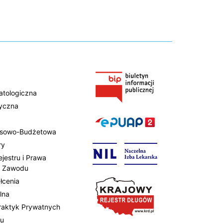
atologiczna
tyczna
ansowo-Budżetowa
ry
ejestru i Prawa
 Zawodu
łcenia
lna
Praktyk Prywatnych
tu