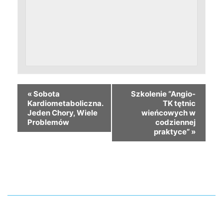
«
Sobota
Szkolenie “Angio-
Kardiometaboliczna.
TK tętnic
Jeden Chory, Wiele
wieńcowych w
Problemów
codziennej
praktyce”
»