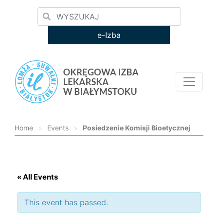
e-Izba
Home
>
Events
>
Posiedzenie Komisji Bioetycznej
Loading...
« All Events
This event has passed.