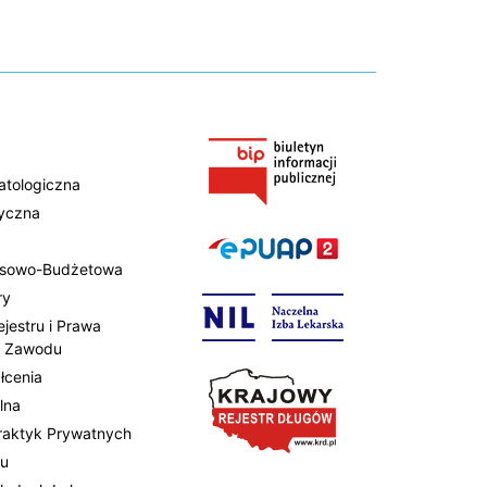
atologiczna
tyczna
ansowo-Budżetowa
ry
ejestru i Prawa
 Zawodu
łcenia
lna
Praktyk Prywatnych
tu