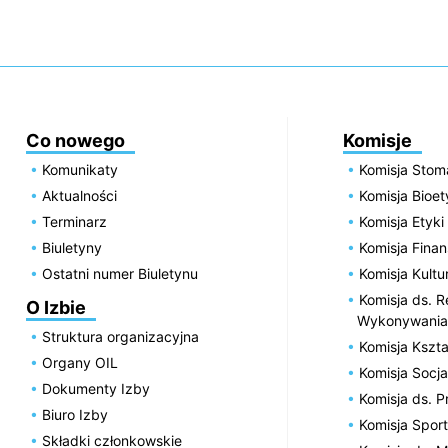
Co nowego
Komisje
Komunikaty
Komisja Stom
Aktualności
Komisja Bioe
Terminarz
Komisja Etyki
Biuletyny
Komisja Fin
Ostatni numer Biuletynu
Komisja Kultu
Komisja ds. R
O Izbie
Wykonywania
Struktura organizacyjna
Komisja Kszta
Organy OIL
Komisja Socja
Dokumenty Izby
Komisja ds. 
Biuro Izby
Komisja Spor
Składki członkowskie