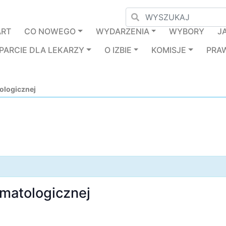
ART
CO NOWEGO
WYDARZENIA
WYBORY
J
PARCIE DLA LEKARZY
O IZBIE
KOMISJE
PRA
ologicznej
omatologicznej