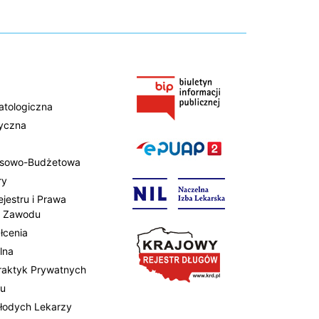
atologiczna
tyczna
ansowo-Budżetowa
ry
ejestru i Prawa
 Zawodu
łcenia
lna
Praktyk Prywatnych
tu
Młodych Lekarzy