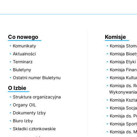
Co nowego
Komisje
Komunikaty
Komisja Stom
Aktualności
Komisja Bioe
Terminarz
Komisja Etyki
Biuletyny
Komisja Fin
Ostatni numer Biuletynu
Komisja Kultu
Komisja ds. R
O Izbie
Wykonywania
Struktura organizacyjna
Komisja Kszta
Organy OIL
Komisja Socja
Dokumenty Izby
Komisja ds. 
Biuro Izby
Komisja Spor
Składki członkowskie
Komisja ds. 