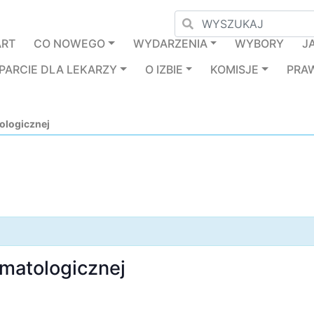
ART
CO NOWEGO
WYDARZENIA
WYBORY
J
PARCIE DLA LEKARZY
O IZBIE
KOMISJE
PRA
ologicznej
omatologicznej