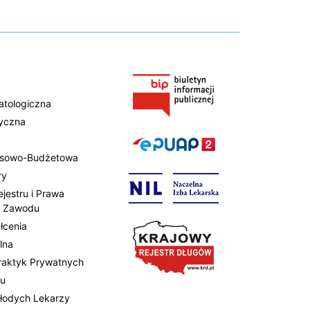
atologiczna
tyczna
ansowo-Budżetowa
ry
ejestru i Prawa
 Zawodu
łcenia
lna
Praktyk Prywatnych
tu
Młodych Lekarzy