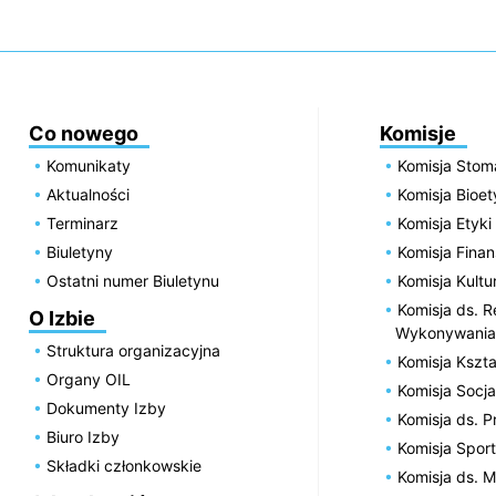
Co nowego
Komisje
Komunikaty
Komisja Stom
Aktualności
Komisja Bioe
Terminarz
Komisja Etyki
Biuletyny
Komisja Fin
Ostatni numer Biuletynu
Komisja Kultu
Komisja ds. R
O Izbie
Wykonywania
Struktura organizacyjna
Komisja Kszta
Organy OIL
Komisja Socja
Dokumenty Izby
Komisja ds. 
Biuro Izby
Komisja Spor
Składki członkowskie
Komisja ds. 