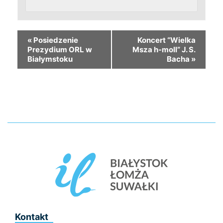
«
Posiedzenie
Koncert “Wielka
Prezydium ORL w
Msza h-moll” J. S.
Białymstoku
Bacha
»
Kontakt