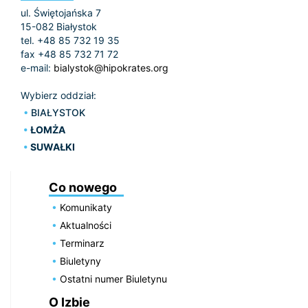
ul. Świętojańska 7
15-082 Białystok
tel. +48 85 732 19 35
fax +48 85 732 71 72
e-mail:
bialystok@hipokrates.org
Wybierz oddział:
BIAŁYSTOK
ŁOMŻA
SUWAŁKI
Co nowego
Komunikaty
Aktualności
Terminarz
Biuletyny
Ostatni numer Biuletynu
O Izbie