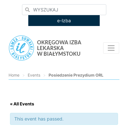
e-Izba
Home
>
Events
>
Posiedzenie Prezydium ORL
Loading...
« All Events
This event has passed.