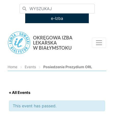
e-Izba
Home
>
Events
>
Posiedzenie Prezydium ORL
Loading...
« All Events
This event has passed.