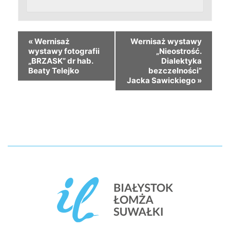
«
Wernisaż
Wernisaż wystawy
wystawy fotografii
„Nieostrość.
„BRZASK” dr hab.
Dialektyka
Beaty Telejko
bezczelności”
Jacka Sawickiego
»