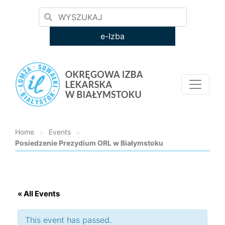
e-Izba
Home
>
Events
>
Posiedzenie Prezydium ORL w Białymstoku
Loading...
« All Events
This event has passed.