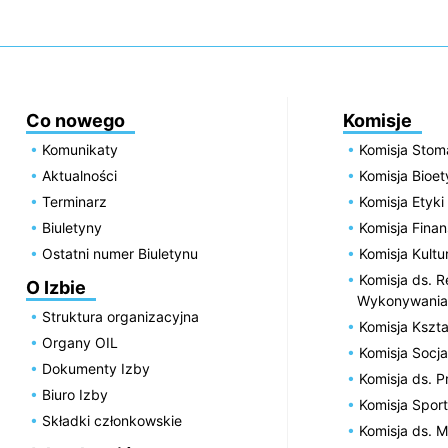
Co nowego
Komisje
Komunikaty
Komisja Stom
Aktualności
Komisja Bioe
Terminarz
Komisja Etyki
Biuletyny
Komisja Fin
Ostatni numer Biuletynu
Komisja Kultu
Komisja ds. R
O Izbie
Wykonywania
Struktura organizacyjna
Komisja Kszta
Organy OIL
Komisja Socja
Dokumenty Izby
Komisja ds. 
Biuro Izby
Komisja Spor
Składki członkowskie
Komisja ds. 