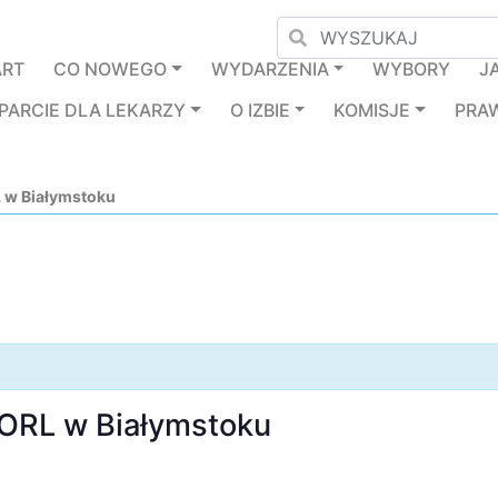
ART
CO NOWEGO
WYDARZENIA
WYBORY
J
PARCIE DLA LEKARZY
O IZBIE
KOMISJE
PRA
 w Białymstoku
 ORL w Białymstoku