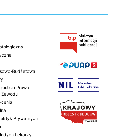
atologiczna
tyczna
ansowo-Budżetowa
ry
ejestru i Prawa
 Zawodu
łcenia
lna
Praktyk Prywatnych
tu
Młodych Lekarzy