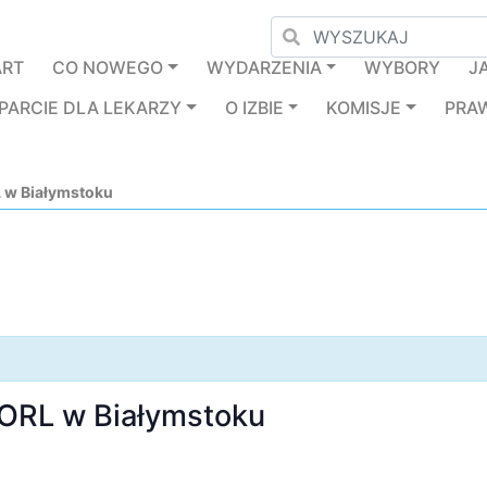
ART
CO NOWEGO
WYDARZENIA
WYBORY
J
PARCIE DLA LEKARZY
O IZBIE
KOMISJE
PRA
 w Białymstoku
 ORL w Białymstoku