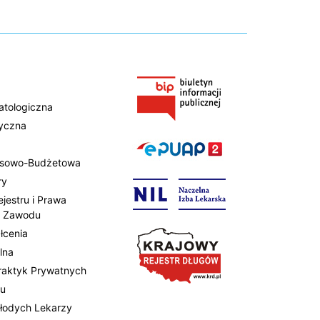
atologiczna
tyczna
ansowo-Budżetowa
ry
ejestru i Prawa
 Zawodu
łcenia
lna
Praktyk Prywatnych
tu
Młodych Lekarzy