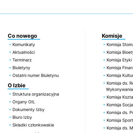
Co nowego
Komisje
Komunikaty
Komisja Stom
Aktualności
Komisja Bioe
Terminarz
Komisja Etyki
Biuletyny
Komisja Fin
Ostatni numer Biuletynu
Komisja Kultu
Komisja ds. R
O Izbie
Wykonywania
Struktura organizacyjna
Komisja Kszta
Organy OIL
Komisja Socja
Dokumenty Izby
Komisja ds. 
Biuro Izby
Komisja Spor
Składki członkowskie
Komisja ds. 