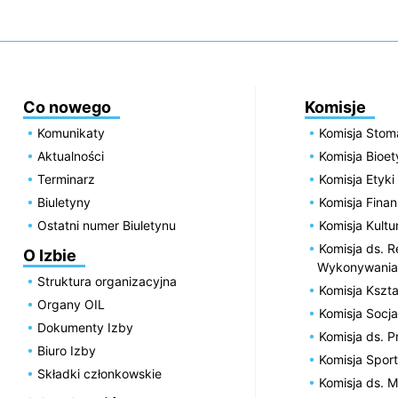
Co nowego
Komisje
Komunikaty
Komisja Stom
Aktualności
Komisja Bioe
Terminarz
Komisja Etyki
Biuletyny
Komisja Fin
Ostatni numer Biuletynu
Komisja Kultu
Komisja ds. R
O Izbie
Wykonywania
Struktura organizacyjna
Komisja Kszta
Organy OIL
Komisja Socja
Dokumenty Izby
Komisja ds. 
Biuro Izby
Komisja Spor
Składki członkowskie
Komisja ds. 