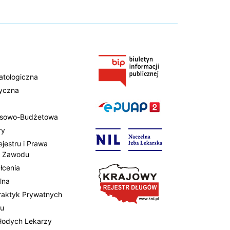
atologiczna
tyczna
ansowo-Budżetowa
ry
ejestru i Prawa
 Zawodu
łcenia
lna
Praktyk Prywatnych
tu
Młodych Lekarzy