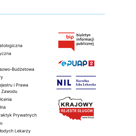
atologiczna
tyczna
ansowo-Budżetowa
ry
ejestru i Prawa
 Zawodu
łcenia
lna
Praktyk Prywatnych
tu
Młodych Lekarzy