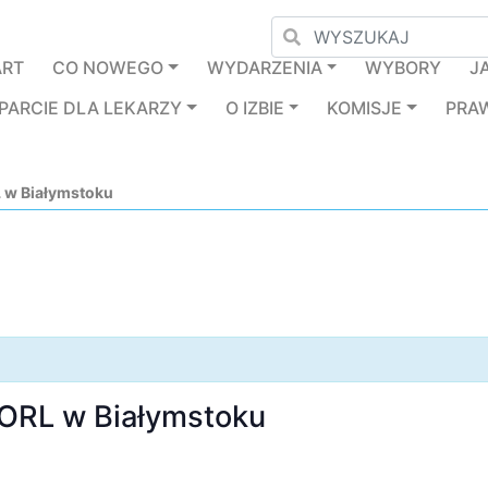
ART
CO NOWEGO
WYDARZENIA
WYBORY
J
PARCIE DLA LEKARZY
O IZBIE
KOMISJE
PRA
 w Białymstoku
 ORL w Białymstoku