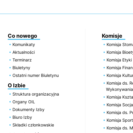
Co nowego
Komisje
Komunikaty
Komisja Stom
Aktualności
Komisja Bioe
Terminarz
Komisja Etyki
Biuletyny
Komisja Fin
Ostatni numer Biuletynu
Komisja Kultu
Komisja ds. R
O Izbie
Wykonywania
Struktura organizacyjna
Komisja Kszta
Organy OIL
Komisja Socja
Dokumenty Izby
Komisja ds. 
Biuro Izby
Komisja Spor
Składki członkowskie
Komisja ds. 