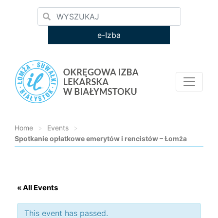
e-Izba
Home
>
Events
>
Spotkanie opłatkowe emerytów i rencistów – Łomża
Loading...
« All Events
This event has passed.