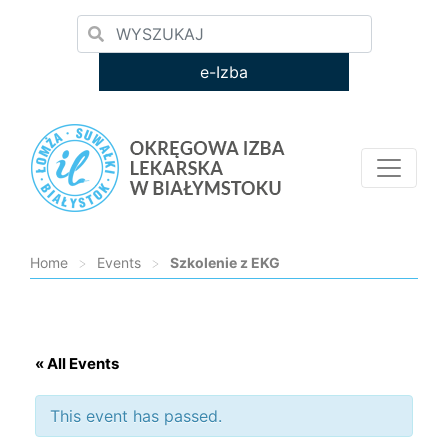
e-Izba
Home
>
Events
>
Szkolenie z EKG
Loading...
« All Events
This event has passed.