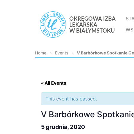
ST
WS
Home
>
Events
>
V Barbórkowe Spotkanie Geri
Loading...
« All Events
This event has passed.
V Barbórkowe Spotkanie 
5 grudnia, 2020