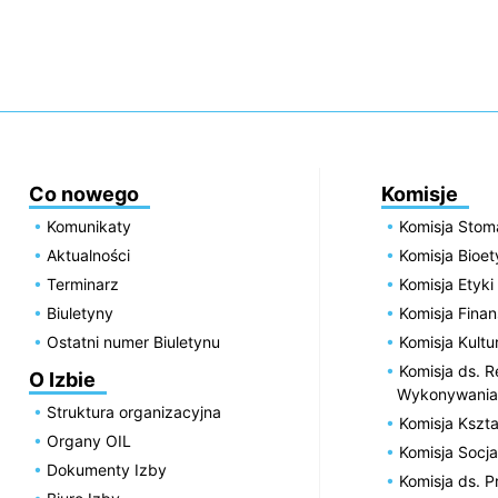
Co nowego
Komisje
Komunikaty
Komisja Stom
Aktualności
Komisja Bioe
Terminarz
Komisja Etyki
Biuletyny
Komisja Fin
Ostatni numer Biuletynu
Komisja Kultu
Komisja ds. R
O Izbie
Wykonywania
Struktura organizacyjna
Komisja Kszta
Organy OIL
Komisja Socja
Dokumenty Izby
Komisja ds. 