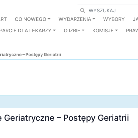
ART
CO NOWEGO
WYDARZENIA
WYBORY
J
PARCIE DLA LEKARZY
O IZBIE
KOMISJE
PRA
atryczne – Postępy Geriatrii
Geriatryczne – Postępy Geriatrii