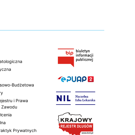
atologiczna
tyczna
ansowo-Budżetowa
ry
ejestru i Prawa
 Zawodu
łcenia
lna
Praktyk Prywatnych