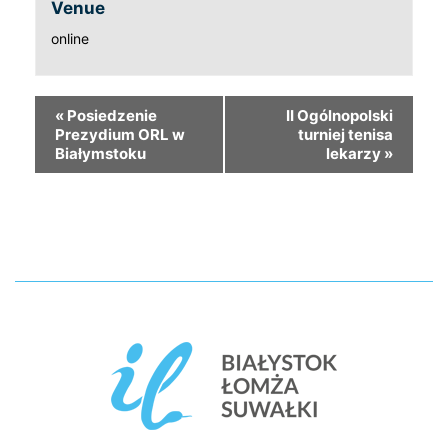
Venue
online
«
Posiedzenie
II Ogólnopolski
Prezydium ORL w
turniej tenisa
Białymstoku
lekarzy
»