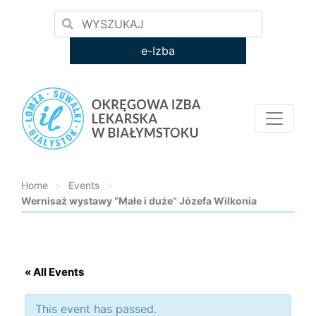
e-Izba
Home
>
Events
>
Wernisaż wystawy “Małe i duże” Józefa Wilkonia
Loading...
« All Events
This event has passed.