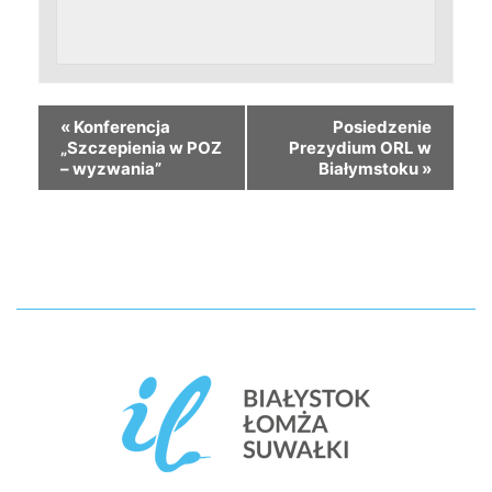
«
Konferencja
Posiedzenie
„Szczepienia w POZ
Prezydium ORL w
– wyzwania”
Białymstoku
»