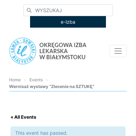
e-Izba
Home
>
Events
>
Wernisaż wystawy “Zlecenie na SZTUKĘ”
Loading...
« All Events
This event has passed.