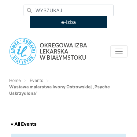
e-Izba
Home
>
Events
>
Wystawa malarstwa Iwony Ostrowskiej „Psyche
Uskrzydlona”
Loading...
« All Events