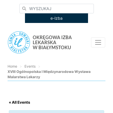
e-Izba
Home
>
Events
>
XVIII Ogólnopolska I Międzynarodowa Wystawa
Malarstwa Lekarzy
Loading...
« All Events