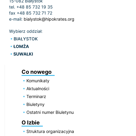
15-082 Białystok
tel. +48 85 732 19 35
fax +48 85 732 71 72
e-mail:
bialystok@hipokrates.org
Wybierz oddział:
BIAŁYSTOK
ŁOMŻA
SUWAŁKI
Co nowego
Komunikaty
Aktualności
Terminarz
Biuletyny
Ostatni numer Biuletynu
O Izbie
Struktura organizacyjna