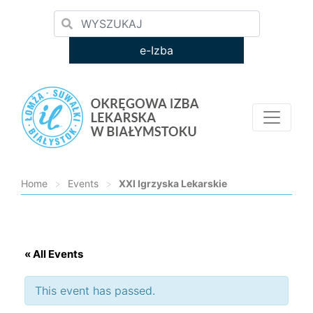
e-Izba
Home
>
Events
>
XXI Igrzyska Lekarskie
Loading...
« All Events
This event has passed.