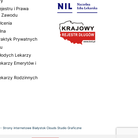
ry
ejestru i Prawa
 Zawodu
łcenia
lna
Praktyk Prywatnych
tu
Młodych Lekarzy
Lekarzy Emerytów i
Lekarzy Rodzinnych
 -
Strony internetowe Białystok
Clouds Studio Graficzne