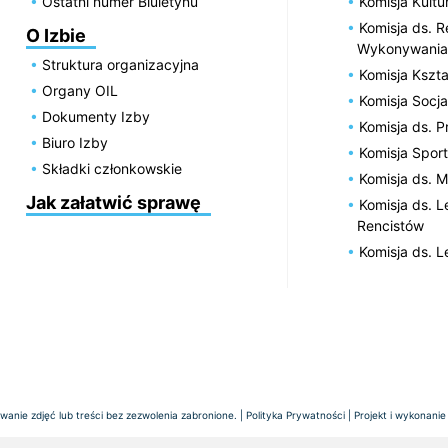
Ostatni numer Biuletynu
Komisja Kultu
Komisja ds. R
O Izbie
Wykonywania
Struktura organizacyjna
Komisja Kszta
Organy OIL
Komisja Socja
Dokumenty Izby
Komisja ds. 
Biuro Izby
Komisja Spor
Składki członkowskie
Komisja ds. 
Jak załatwić sprawę
Komisja ds. 
Rencistów
Komisja ds. 
anie zdjęć lub treści bez zezwolenia zabronione. |
Polityka Prywatności
| Projekt i wykonanie