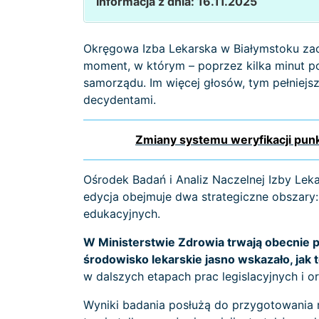
Informacja z dnia: 16.11.2025
Okręgowa Izba Lekarska w Białymstoku zach
moment, w którym – poprzez kilka minut p
samorządu. Im więcej głosów, tym pełniej
decydentami.
Zmiany systemu weryfikacji punk
Ośrodek Badań i Analiz Naczelnej Izby Leka
edycja obejmuje dwa strategiczne obszary
edukacyjnych.
W Ministerstwie Zdrowia trwają obecnie p
środowisko lekarskie jasno wskazało, jak
w dalszych etapach prac legislacyjnych i o
Wyniki badania posłużą do przygotowania 