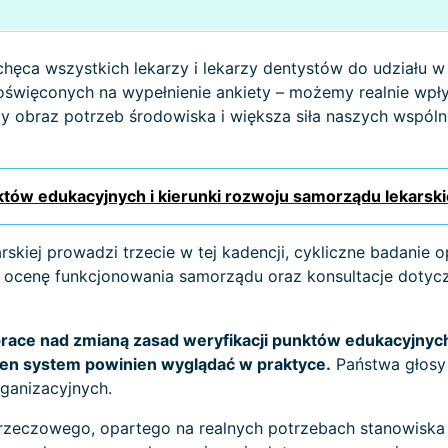
ęca wszystkich lekarzy i lekarzy dentystów do udziału w
oświęconych na wypełnienie ankiety – możemy realnie wpły
szy obraz potrzeb środowiska i większa siła naszych wsp
tów edukacyjnych i kierunki rozwoju samorządu lekarski
rskiej prowadzi trzecie w tej kadencji, cykliczne badanie 
: ocenę funkcjonowania samorządu oraz konsultacje dotycz
race nad zmianą zasad weryfikacji punktów edukacyjnych,
 ten system powinien wyglądać w praktyce.
Państwa głosy
rganizacyjnych.
rzeczowego, opartego na realnych potrzebach stanowiska 