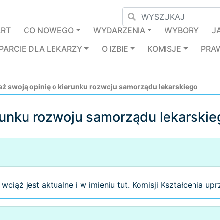
ART
CO NOWEGO
WYDARZENIA
WYBORY
J
PARCIE DLA LEKARZY
O IZBIE
KOMISJE
PRA
ź swoją opinię o kierunku rozwoju samorządu lekarskiego
runku rozwoju samorządu lekarski
wciąż jest aktualne i w imieniu tut. Komisji Kształcenia up