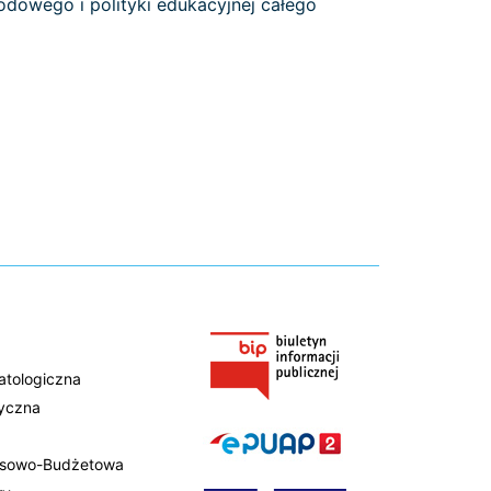
odowego i polityki edukacyjnej całego
atologiczna
tyczna
ansowo-Budżetowa