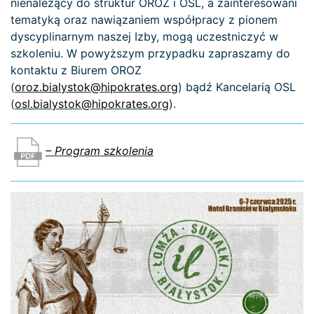
nienależący do struktur OROZ i OSL, a zainteresowani
tematyką oraz nawiązaniem współpracy z pionem
dyscyplinarnym naszej Izby, mogą uczestniczyć w
szkoleniu. W powyższym przypadku zapraszamy do
kontaktu z Biurem OROZ
(
oroz.bialystok@hipokrates.org
) bądź Kancelarią OSL
(
osl.bialystok@hipokrates.org
).
– Program szkolenia